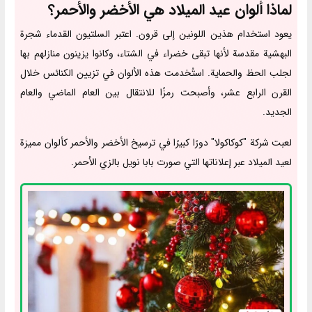
لماذا ألوان عيد الميلاد هي الأخضر والأحمر؟
يعود استخدام هذين اللونين إلى قرون. اعتبر السلتيون القدماء شجرة
البهشية مقدسة لأنها تبقى خضراء في الشتاء، وكانوا يزينون منازلهم بها
لجلب الحظ والحماية. استُخدمت هذه الألوان في تزيين الكنائس خلال
القرن الرابع عشر، وأصبحت رمزًا للانتقال بين العام الماضي والعام
الجديد.
لعبت شركة "كوكاكولا" دورًا كبيرًا في ترسيخ الأخضر والأحمر كألوان مميزة
لعيد الميلاد عبر إعلاناتها التي صورت بابا نويل بالزي الأحمر.