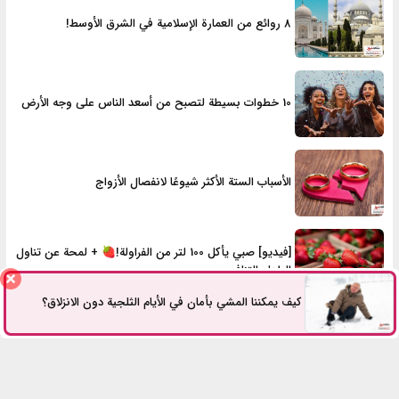
8 روائع من العمارة الإسلامية في الشرق الأوسط!
10 خطوات بسيطة لتصبح من أسعد الناس على وجه الأرض
الأسباب الستة الأكثر شيوعًا لانفصال الأزواج
[فيديو] صبي يأكل 100 لتر من الفراولة!🍓 + لمحة عن تناول
الطعام التنافسي
كيف يمكننا المشي بأمان في الأيام الثلجية دون الانزلاق؟
الأكثر مشاهدة