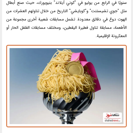
سنويًا في الرابع من يوليو في "كوني آيلاند" بنيويورك، حيث صنع أبطال
مثل "جوي تشيستنت" و"كوبايشي" التاريخ من خلال تناولهم العشرات من
الهوت دوغ في دقائق معدودة. تشمل مسابقات شعبية أخرى مجموعة من
الأطعمة، مسابقة تناول فطيرة اليقطين، ومختلف مسابقات الفلفل الحار أو
المعكرونة الإقليمية.