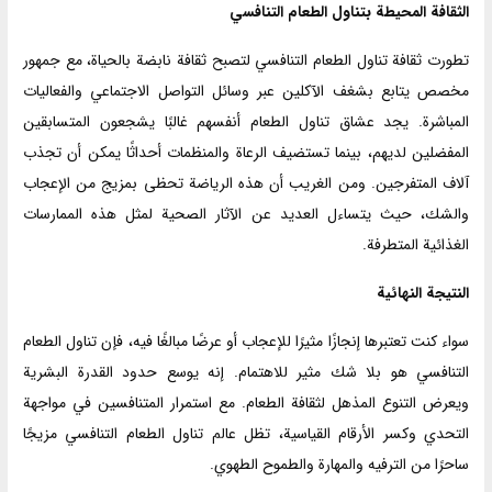
الثقافة المحيطة بتناول الطعام التنافسي
تطورت ثقافة تناول الطعام التنافسي لتصبح ثقافة نابضة بالحياة، مع جمهور
مخصص يتابع بشغف الآكلين عبر وسائل التواصل الاجتماعي والفعاليات
المباشرة. يجد عشاق تناول الطعام أنفسهم غالبًا يشجعون المتسابقين
المفضلين لديهم، بينما تستضيف الرعاة والمنظمات أحداثًا يمكن أن تجذب
آلاف المتفرجين. ومن الغريب أن هذه الرياضة تحظى بمزيج من الإعجاب
والشك، حيث يتساءل العديد عن الآثار الصحية لمثل هذه الممارسات
الغذائية المتطرفة.
النتيجة النهائية
سواء كنت تعتبرها إنجازًا مثيرًا للإعجاب أو عرضًا مبالغًا فيه، فإن تناول الطعام
التنافسي هو بلا شك مثير للاهتمام. إنه يوسع حدود القدرة البشرية
ويعرض التنوع المذهل لثقافة الطعام. مع استمرار المتنافسين في مواجهة
التحدي وكسر الأرقام القياسية، تظل عالم تناول الطعام التنافسي مزيجًا
ساحرًا من الترفيه والمهارة والطموح الطهوي.