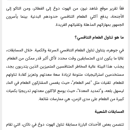
فقاً تقرير موقع شاهد نيوز، من الهوت دوغ إلى الفطائر، ومن التاكو إلى
الأجنحة، يدفع آكلي الطعام التنافسي حدودهم البدنية بينما يأسرون
الجمهور بمهاراتهم المذهلة وتقنياتهم الفريدة.
ما هو تناول الطعام التنافسي؟
في جوهره، يتناول تناول الطعام التنافسي السرعة والكمية. خلال المسابقات،
غالبًا ما يكون لدى المتسابقين وقت محدد لأكل أكبر قدر ممكن من الطعام.
يجذب هذا البيئة عالية المخاطر المتنافسين المتميزين الذين يتدربون بجد،
مستخدمين استراتيجيات متنوعة لزيادة سعة معدتهم وتعزيز كفاءة تناولهم
للطعام. تقنيات مثل "غمر الطعام"، حيث يغمس المشاركون الطعام في الماء
ليسهل بلعه، و"تمديد المعدة"، حيث يوسع الآكلون معدتهم تدريجيًا بكميات
كبيرة من الطعام على مدى الزمن، هي ممارسات شائعة.
المسابقات الشعبية
تتضمن بعض الأحداث البارزة مسابقة تناول الهوت دوغ في ناثان، التي تقام