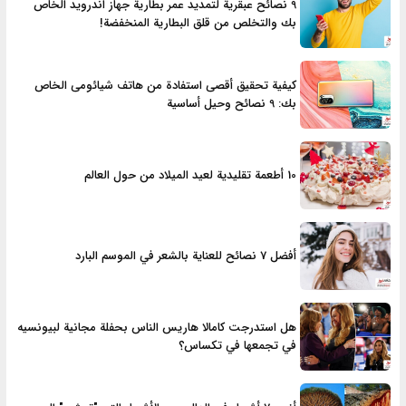
9 نصائح عبقرية لتمديد عمر بطارية جهاز اندروید الخاص
بك والتخلص من قلق البطارية المنخفضة!
كيفية تحقيق أقصى استفادة من هاتف شیائومی الخاص
بك: 9 نصائح وحيل أساسية
10 أطعمة تقليدية لعيد الميلاد من حول العالم
أفضل 7 نصائح للعناية بالشعر في الموسم البارد
هل استدرجت كامالا هاريس الناس بحفلة مجانية لبيونسيه
في تجمعها في تكساس؟