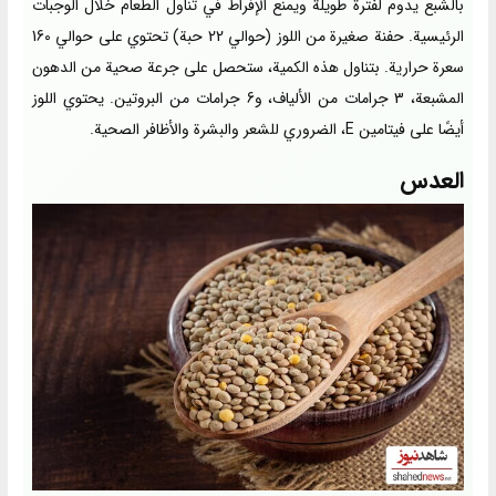
بالشبع يدوم لفترة طويلة ويمنع الإفراط في تناول الطعام خلال الوجبات
الرئيسية. حفنة صغيرة من اللوز (حوالي 22 حبة) تحتوي على حوالي 160
سعرة حرارية. بتناول هذه الكمية، ستحصل على جرعة صحية من الدهون
المشبعة، 3 جرامات من الألياف، و6 جرامات من البروتين. يحتوي اللوز
أيضًا على فيتامين E، الضروري للشعر والبشرة والأظافر الصحية.
العدس