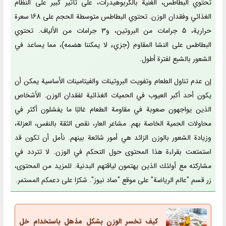
تحتوي البطاطس، الغنية بالكربوهيدرات، على تأثير كبير على النظام
الغذائي وفقدان الوزن. تحتوي البطاطس متوسطة الحجم على 168 سعرة
حرارية، 5 جرامات من البروتين، و3 جرامات من الألياف. تحتوي
البطاطس على النشا المقاوم (جزيء لا يمكننا هضمه)، مما يساعد في
الشعور بالشبع لفترة أطول.
إن عدم تناول الطعام وتفويت البروتينات والفيتامينات الأساسية يمكن أن
يكون أحد أكبر العيوب في الحميات الغذائية لفقدان الوزن. الأشخاص
الذين يواجهون صعوبة في مقاومة الطعام غالبًا ما يفشلون أكثر في
محاولات الحمية الخاصة بهم. مشاعر العار، نقص الثقة بالنفس، العزلة،
وزيادة الشعور بالوزن الزائد هي أمور شائعة بينهم. نأمل أن تكون قد
استمتعت بقراءة هذا المحتوى حول التحكم في الوزن. لا تتردد في
مشاركته مع أولئك الذين يهتمون لياقتهم البدنية. للمزيد من المحتوى،
زر قسم "عالم الرياضة" على موقع "صاد نيوز". شكرًا على دعمكم المستمر.
كيف تخسر الوزن بشكل مذهل باستخدام خل