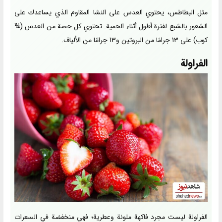
مثل البطاطس، يحتوي العدس على النشا المقاوم الذي يساعدك على
الشعور بالشبع لفترة أطول أثناء الحمية. تحتوي كل حصة من العدس (¾
كوب) على 13 جرامًا من البروتين و13 جرامًا من الألياف.
الفراولة
الفراولة ليست مجرد فاكهة ملونة وعطرية؛ فهي منخفضة في السعرات