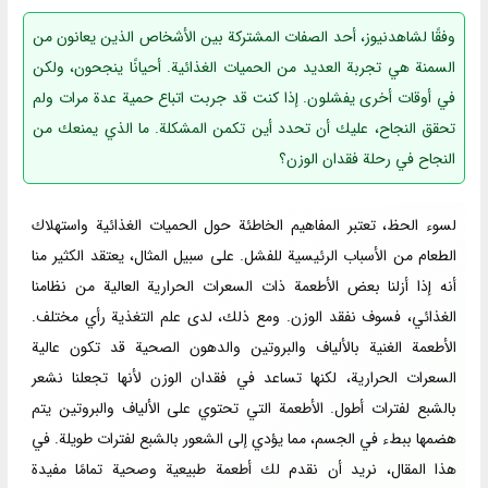
وفقًا لشاهدنیوز، أحد الصفات المشتركة بين الأشخاص الذين يعانون من
السمنة هي تجربة العديد من الحميات الغذائية. أحيانًا ينجحون، ولكن
في أوقات أخرى يفشلون. إذا كنت قد جربت اتباع حمية عدة مرات ولم
تحقق النجاح، عليك أن تحدد أين تكمن المشكلة. ما الذي يمنعك من
النجاح في رحلة فقدان الوزن؟
لسوء الحظ، تعتبر المفاهيم الخاطئة حول الحميات الغذائية واستهلاك
الطعام من الأسباب الرئيسية للفشل. على سبيل المثال، يعتقد الكثير منا
أنه إذا أزلنا بعض الأطعمة ذات السعرات الحرارية العالية من نظامنا
الغذائي، فسوف نفقد الوزن. ومع ذلك، لدى علم التغذية رأي مختلف.
الأطعمة الغنية بالألياف والبروتين والدهون الصحية قد تكون عالية
السعرات الحرارية، لكنها تساعد في فقدان الوزن لأنها تجعلنا نشعر
بالشبع لفترات أطول. الأطعمة التي تحتوي على الألياف والبروتين يتم
هضمها ببطء في الجسم، مما يؤدي إلى الشعور بالشبع لفترات طويلة. في
هذا المقال، نريد أن نقدم لك أطعمة طبيعية وصحية تمامًا مفيدة