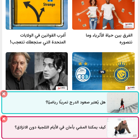
الفرق بين حياة الأثرياء وما
أغرب القوانين في الولايات
نتصوره
المتحدة التي ستجعلك تتعجب!
استقلال طهران والنصر السعودي
آل باتشينو:
هل يُعتبر صعود الدرج تمرينًا رياضيًا؟
مواجهة بين لاعبي بختياري زاده
العلاج النفسي كان ضرورياً
وأصدقاء رونالدو في دبي الليلة
لمواجهة تحديات الشهرة
كيف يمكننا المشي بأمان في الأيام الثلجية دون الانزلاق؟