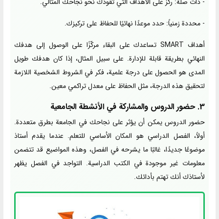
- ذات صلة: ركز على الأهداف التي تقودك نحو نجاحك المثالي.
- محددة زمنياً: حدد موعدًا نهائيًا للحفاظ على تركيزك.
أهداف SMART تساعدك على البقاء مركّزًا على الوصول إلى هدفك
النهائي بطريقة قابلة للإدارة. على سبيل المثال، إذا كان هدفك طويل
المدى هو الحصول على درجة علمية، فكر في الشروط الشخصية اللازمة
لتحقيق هذه الدرجة، مثل الحفاظ على معدل تراكمي معين.
3. حضور الدروس والمشاركة في الأنشطة الجامعية
حضور الدروس يمكن أن يؤثر على نجاحك في الجامعة بطرق متعددة.
أولاً، الفصل الدراسي هو المكان الأساسي للتعلم. عندما يقدم أستاذ
موضوعًا جديدًا، غالبًا ما يشرحه في الفصل، وهذه المواضيع قد تتضمن
معلومات غير موجودة في الكتب الدراسية. التواجد في الفصل يظهر
لأستاذك أنك تهتم بأدائك.