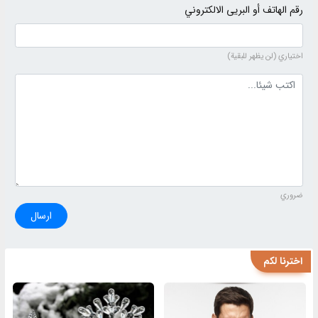
رقم الهاتف أو البريى الالكتروني
اختياري (لن يظهر للبقية)
نص التعليق
ضروري
ارسال
اخترنا لكم