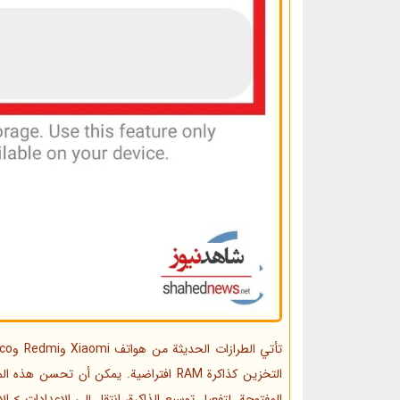
التخزين كذاكرة RAM افتراضية. يمكن أن 
المفتوحة. لتفعيل توسيع الذاكرة، انتقل إلى الإعدادات > ا