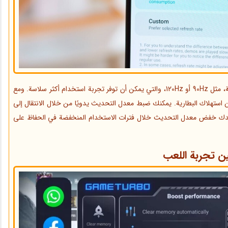
تدعم العديد من أجهزة Xiaomi الآن معدلات تحديث عالية، مثل 90Hz أو 120Hz، والتي يمكن أن توفر تجربة استخدام أكثر سلاسة. ومع
تهلاك البطارية. يمكنك ضبط معدل التحديث يدويًا من خلال الانتقال إلى
اعدك خفض معدل التحديث خلال فترات الاستخدام المنخفضة في الحفاظ على