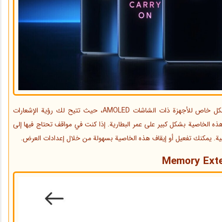
خاصية العرض الدائم (Always-On Display) مفيدة بشكل خاص للأجهزة ذات الشاشات AMOLED، حيث تتيح لك رؤية الإشعارات
ذه الخاصية بشكل كبير على عمر البطارية. إذا كنت في مواقف تحتاج فيها إلى
ية. يمكنك تفعيل أو إيقاف هذه الخاصية بسهولة من خلال إعدادات العرض.