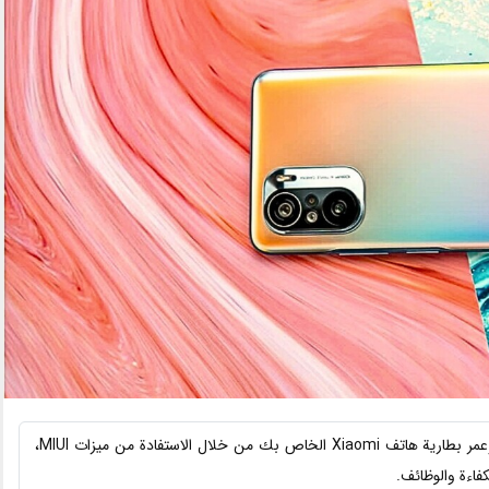
شاهدنیوز: نقدم لك تسع نصائح أساسية لتحسين أداء وعمر بطارية هاتف Xiaomi الخاص بك من خلال الاستفادة من ميزات MIUI،
اءة والوظائف.