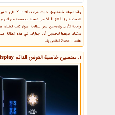
وفقًا لموقع شاهد
للمستخدم (MIUI). MIUI هي نسخة مخص
يمكنك ضبطها لتحسين أداء جهازك. في هذه المقالة، 
هاتف Xiaomi الخاص بك.
1. تحسين خاصية العرض الدائم Always-On Display