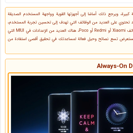
نیوز، حازت هواتف Xiaomi على شعبية كبيرة، ويرجع ذلك أساسًا إلى أجهزتها القوية وواجهة المستخدم الصديقة
صة من أندرويد تحتوي على العديد من الوظائف التي تهدف إلى تحسين تجربة المستخدم،
وزيادة الأداء، وتحسين عمر البطارية. سواء كنت تمتلك هاتف Xiaomi أو Redmi أو Poco، هناك العديد من الإعدادات في MIUI التي
سنستعرض تسع نصائح وحيل فعالة لمساعدتك في تحقيق أقصى استفادة من