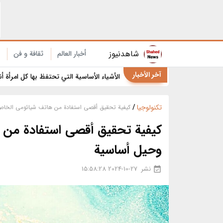
9 استخدامات مفاجئة لخيط تنظيف الأسنان في المنزل والمطبخ
شاهدنیوز
أخبار العالم
ثقافة و فن
آخر الأخبار
الأشياء الأساسية التي تحتفظ بها كل امرأة أ
تکنولوجیا
/
كيفية تحقيق أقصى استفادة من هاتف شیائومی الخاص بك: 9 نصائح وحيل
وحيل أساسية
نشر
2024-10-27 15:58:28