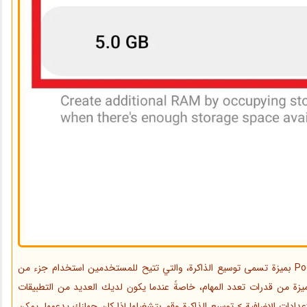
تأتي الطرازات الحديثة من هواتف Xiaomi وRedmi وPoco بميزة تسمى توسيع الذاكرة، والتي تتيح للمستخدمين استخدام جزء من
تحسن هذه الميزة من قدرات تعدد المهام، خاصةً عندما يكون لديك العديد من التطبيقات
لإعدادات الإضافية > توسيع الذاكرة وقم بتشغيلها إذا كان جهازك يدعمها. يمكن