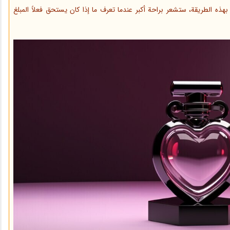
هذه الطريقة، ستشعر براحة أكبر عندما تعرف ما إذا كان يستحق فعلاً المبلغ