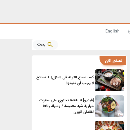
الفوائد الصحية المذهلة للأناناس التي تحتاج إلى معرفتها!
ة
English
بحث
تصفح الآن
كيف تصنع التونة في المنزل! + نصائح
لا يجب أن تفوتها!
[فيديو] 11 طعامًا تحتوي على سعرات
حرارية شبه معدومة / وسيلة رائعة
لفقدان الوزن