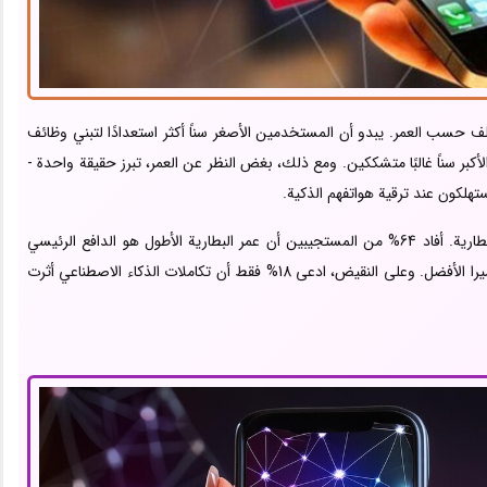
تلف حسب العمر. يبدو أن المستخدمين الأصغر سناً أكثر استعدادًا لتبني وظائف
لأكبر سناً غالبًا متشككين. ومع ذلك، بغض النظر عن العمر، تبرز حقيقة واحدة -
تهلكون عند ترقية هواتفهم الذكية.
فماذا يبحث الناس بدلاً من ذلك؟ الإجابة بسيطة: عمر البطارية. أفاد 64% من المستجيبين أن عمر البطارية الأطول هو الدافع الرئيسي
لترقيتهم، تليها الحاجة إلى المزيد من التخزين وميزات الكاميرا الأفضل. وعلى النقيض، ادعى 18% فقط أن تكاملات الذكاء الاصطناعي أثرت