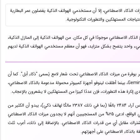
زات الذكاء الاصطناعي، إلا أن مستخدمي الهواتف الذكية يفضلون عمر البطارية
تياجات المستهلكين والتطورات التكنولوجية.
ح الذكاء الاصطناعي موجودًا في كل مكان. من الهواتف الذكية إلى المنازل الذكية،
ك شيء واحد يتضح بشكل متزايد، فهو أن معظم مستخدمي الهواتف الذكية لديهم
 أبل نظام التشغيل iOS 18، الذي يتفاخر بوفرة من ميزات الذكاء الاصطناعي تحت شعار لامع يُسمى "ذكاء أبل". كما أن
مستخدمي أندرويد يشاركون في الحدث مع تطبيق Gemini Live، بينما أطلقت لينوفو أجهزة كمبيوتر محمولة مدعومة بالذكاء الاصطناعي،
ى إثارة هذه التطورات، فإن عددًا كبيرًا من المستهلكين لا يشعرون بالإعجاب.
وفقًا لاستطلاع حديث أجرته CNET وYouGov، والذي درس آراء 2484 بالغًا (بما في ذلك 2387 مالكًا لهاتف ذكي)، يبدو أن الكثير من
الناس ببساطة لا يشترون في ضجيج الذكاء الاصطناعي. في الواقع، ادعى 25% من المستجيبين أنهم لا يجدون ميزات الذكاء الاصطناعي
راك مقابل أي من قدرات الذكاء الاصطناعي. بالإضافة إلى ذلك، أعرب ثلث
 بالذكاء الاصطناعي على أجهزتهم.