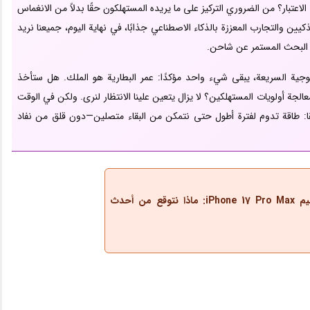
اعتبار؟ من الضروري التركيز على ما يريده المستهلكون حقًا بدلاً من الانغماس
يين والتجارب المعززة بالذكاء الاصطناعي جذابًا، في نهاية اليوم، جميعنا نريد
 البحث المستمر عن شاحن.
لوجية السريعة، يبقى شيء واحد مؤكدًا: عمر البطارية هو الملك. هل ستأخذ
لمعالجة أولويات المستهلكين؟ لا يزال يتعين علينا الانتظار لنرى. ولكن في الوقت
حقًا: طاقة تدوم لفترة أطول حتى نتمكن من البقاء متصلين—دون قلق من نفاد
ترقية تصميم iPhone 17 Pro Max: ماذا نتوقع من أحدث