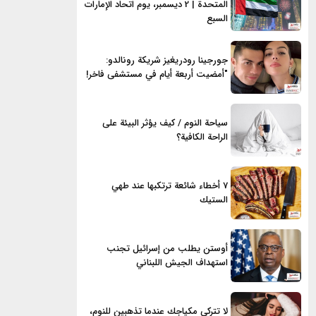
المتحدة | 2 ديسمبر، يوم اتحاد الإمارات
السبع
جورجينا رودريغيز شريكة رونالدو:
"أمضيت أربعة أيام في مستشفى فاخر!
سياحة النوم / كيف يؤثر البيئة على
الراحة الكافية؟
7 أخطاء شائعة ترتكبها عند طهي
الستيك
أوستن يطلب من إسرائيل تجنب
استهداف الجيش اللبناني
لا تتركي مكياجك عندما تذهبين للنوم،