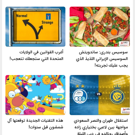
سوسیس بندری: ساندويتش
أغرب القوانين في الولايات
السوسيس الإيراني اللذيذ الذي
المتحدة التي ستجعلك تتعجب!
يجب عليك تجربته!
استقلال طهران والنصر السعودي
هذه التقنيات الجديدة توقعتها آل
مواجهة بين لاعبي بختياري زاده
شمشون قبل سنوات!
وأصدقاء رونالدو في دبي الليلة