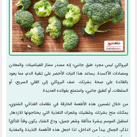
البروكلي ليس مجرد طبق جانبي؛ إنه مصدر ممتاز للفيتامينات والمعادن
ومضادات الأكسدة. يساعد هذا النبات الأخضر على تنقية الدم، مما يعود
بالفائدة على صحة بشرتك. ضف البروكلي إلى القلي السريع، أو
السلطات، أو كطبق جانبي، واستمتع بفوائده العديدة.
من خلال تضمين هذه الأطعمة الخارقة في نظامك الغذائي الشتوي،
يمكنك منح بشرتك وشفتيك وشعرك التغذية التي يحتاجونها للازدهار.
استقبل الموسم ببشرة متألقة وشعر جميل، ودع الشتاء يكون وقتاً للتألق!
تذكر، الجمال يبدأ من الداخل، لذا اجعل هذه الأطعمة اللذيذة والمغذية