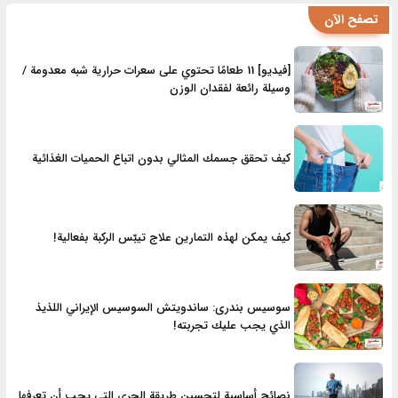
تصفح الآن
[فيديو] 11 طعامًا تحتوي على سعرات حرارية شبه معدومة /
وسيلة رائعة لفقدان الوزن
كيف تحقق جسمك المثالي بدون اتباع الحميات الغذائية
كيف يمكن لهذه التمارين علاج تيبّس الركبة بفعالية!
سوسیس بندری: ساندويتش السوسيس الإيراني اللذيذ
الذي يجب عليك تجربته!
نصائح أساسية لتحسين طريقة الجري التي يجب أن تعرفها