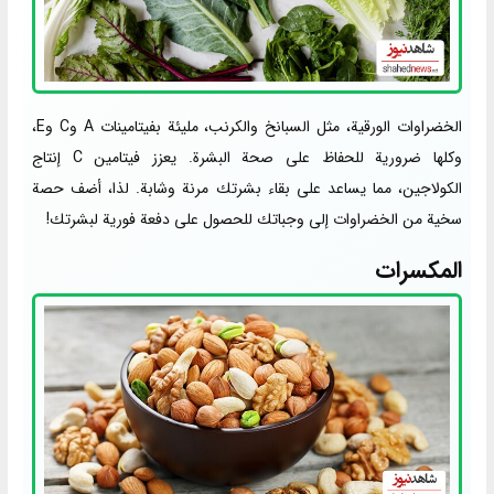
الخضراوات الورقية، مثل السبانخ والكرنب، مليئة بفيتامينات A وC وE،
وكلها ضرورية للحفاظ على صحة البشرة. يعزز فيتامين C إنتاج
الكولاجين، مما يساعد على بقاء بشرتك مرنة وشابة. لذا، أضف حصة
سخية من الخضراوات إلى وجباتك للحصول على دفعة فورية لبشرتك!
المكسرات