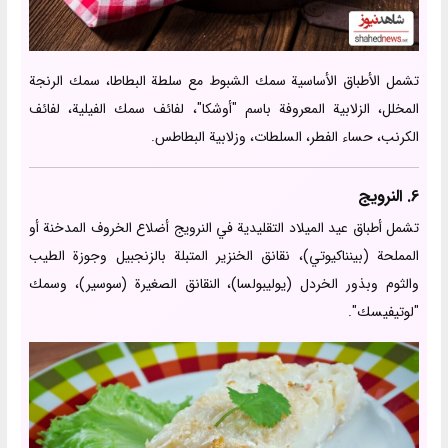
تشمل الأطباق الأساسية سمك الشبوط مع سلطة البطاطا، سمك الرنجة
المخلل، الزلابية المعروفة باسم "أوشكا"، لفائف سمك الفيلية، لفائف
الكرنب، حساء الفطر، السلطات، وزلابية البطاطس.
6. النرويج
تشمل أطباق عيد الميلاد التقليدية في النرويج أضلاع الخروف المدخنة أو
المملحة (بينناكيوتي)، نقانق الخنزير المتبلة بالزنجبيل وجوزة الطيب
والثوم وبذور الخردل (يوليبولسا)، النقانق الصغيرة (سوسير)، وسمك
"لوتيفيسك".