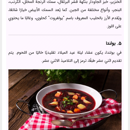
الخنزير، خبز الجاودار بنكهة قشر البرتقال، سمك الرنجة المخلل، الكرنب،
البنجر، وأنواع مختلفة من الجبن. كما يُعد السمك الأبيض خيارًا شائعًا،
ويُقدم الأرز بالحليب المعروف باسم "يولغروت" كحلوى، وغالبًا ما يحتوي
على اللوز.
5. بولندا
في بولندا، يكون عشاء ليلة عيد الميلاد تقليديًا خاليًا من اللحوم. يتم
تقديم اثني عشر طبقًا، ترمز إلى التلاميذ الاثني عشر.