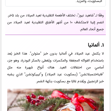
البسكويت، والمزيد.
وفقًا لـ"شاهيد نيوز"، تختلف الأطعمة التقليدية لعيد الميلاد من بلد لآخر.
انضم إلينا لاستكشاف 10 من أشهر الأطباق التقليدية لعيد الميلاد من
جميع أنحاء العالم.
1. ألمانيا
لا يكتمل عيد الميلاد في ألمانيا بدون خبز "ستولن". هذا الخبز يُعد
باستخدام الفواكه المجففة والمكسرات ويُغطى بالسكر البودرة، وهو جزء
أساسي من احتفالات العيد. هناك أنواع شهيرة منه مثل
"فايناختسبلاتشن" (بسكويت عيد الميلاد) و"ليبيكوتشن" الذي يشبه
خبز الزنجبيل ويُقدم غالبًا مع بسكويت بنكهة الشمر.