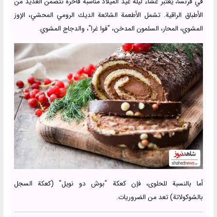
في فرنسا، يُعتبر عشاء ليلة عيد الميلاد مناسبة فاخرة تتضمن العديد من
الأطباق الراقية. تشمل الأطعمة الشائعة الديك الرومي المحشي، الإوز
المشوي، المحار، السلمون المدخن، "فوا غرا"، والدجاج المشوي.
أما بالنسبة للحلوى، فإن كعكة "بوش دو نويل" (كعكة السجل
بالشوكولاتة) تعد من الضروريات.