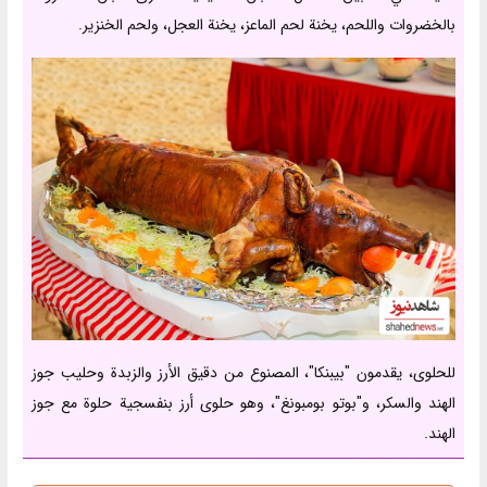
بالخضروات واللحم، يخنة لحم الماعز، يخنة العجل، ولحم الخنزير.
للحلوى، يقدمون "بيبنكا"، المصنوع من دقيق الأرز والزبدة وحليب جوز
الهند والسكر، و"بوتو بومبونغ"، وهو حلوى أرز بنفسجية حلوة مع جوز
الهند.