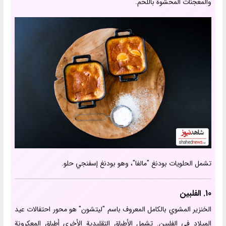
والمعجنات المحشوة باللحم.
تشمل الحلويات بودنغ "مالفا"، وهو بودنغ إسفنجي حلو.
10. الفلبين
الخنزير المشوي بالكامل المعروف باسم "ليتشون" هو محور احتفالات عيد
الميلاد في الفلبين. تشمل الأطباق التقليدية الأخرى أطباق المعكرونة