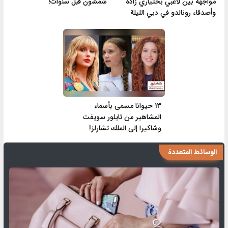
مواجهة بين لاعبي بختياري زاده
شمشون قبل سنوات!
وأصدقاء رونالدو في دبي الليلة
13 حيوانا مسمى بأسماء
المشاهير من تايلور سويفت
وشاكيرا إلى الملك تشارلز!
الوسائط المتعددة