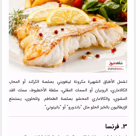
تشمل الأطباق الشهيرة مكرونة لينغويني بصلصة الكركند أو المحار،
الكالاماري، الروبيان أو السمك المقلي، سلطة الأخطبوط، سمك القد
المشوي، والكالاماري المحشو بصلصة الطماطم. وللحلوى، يستمتع
الإيطاليون بالخبز الحلو مثل "باندورو" أو "بانيتوني".
3. فرنسا