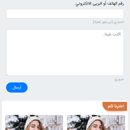
رقم الهاتف أو البريى الالكتروني
اختياري (لن يظهر للبقية)
نص التعليق
ضروري
ارسال
اخترنا لكم