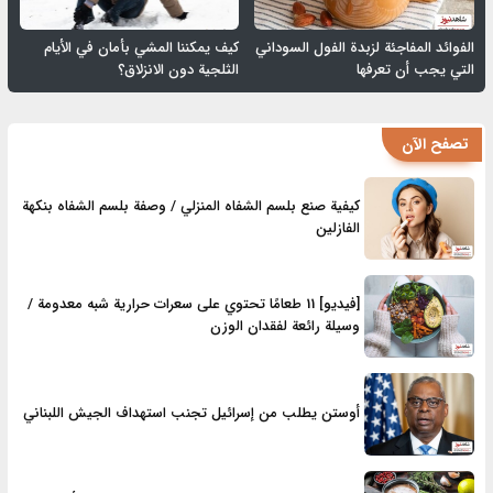
الفوائد المفاجئة لزبدة الفول السوداني
كيف يمكننا المشي بأمان في الأيام
التي يجب أن تعرفها
الثلجية دون الانزلاق؟
تصفح الآن
كيفية صنع بلسم الشفاه المنزلي / وصفة بلسم الشفاه بنكهة
الفازلين
[فيديو] 11 طعامًا تحتوي على سعرات حرارية شبه معدومة /
وسيلة رائعة لفقدان الوزن
أوستن يطلب من إسرائيل تجنب استهداف الجيش اللبناني