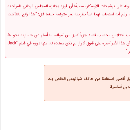
له على ترشيحات الأوسكار، مضيفًا أن فوزه بجائزة المجلس الوطني للمراجعة
يمة بالنسبة له، رغم أنه استجاب لهذا النبأ بطريقة غير متوقعة حينما قال: "هذا رائع بالتأكيد،
كما تطرّق آل باتشينو إلى أزمة مالية تعرض لها مؤخرًا بسبب اختلاس محاسب فاسد جزءاً كبيرًا من أمواله، ما أسفر عن خسارته نحو 50
مليون دولار. في مذكراته "Sonny Boy"، أشار باتشينو إلى أن هذا الأمر أجبره على قبول أدوار لم تكن معتادة له، منها دوره في فيلم "Jack
يق أقصى استفادة من هاتف شیائومی الخاص بك: