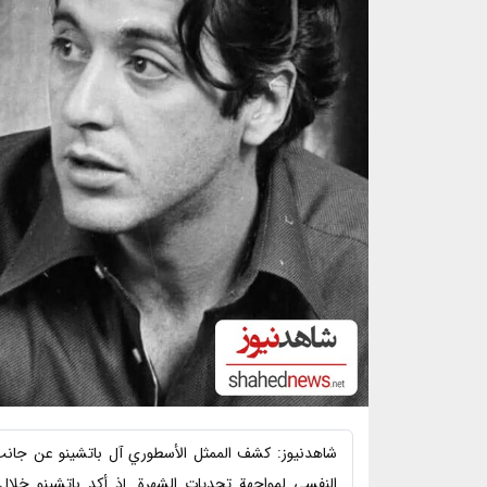
شاهدنیوز: كشف الممثل الأسطوري آل باتشينو عن جانب م
النفسي لمواجهة تحديات الشهرة. إذ أكد باتشينو خلال ل