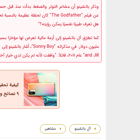
وذكر باتشينو أن مشاعر التوتر والضغط بدأت منذ قبل حصو
عن فيلم "The Godfather" كان لحظة عظ
هل تعرف طبيبًا نفسيًا يمكن رؤيته؟"
and Jill" عام 2011، قائلاً: "وافقت لأنه لم يكن لدي خيار آخر."
كيفية تحق
9 نصائح وحيل أساسية
آل باتشينو
مشاهیر