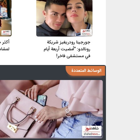
جورجينا رودريغيز شريكة
رونالدو: "أمضيت أربعة أيام
لمشاهد
في مستشفى فاخر!
الوسائط المتعددة