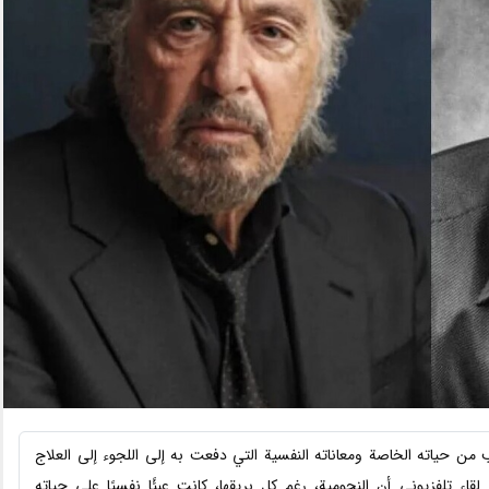
ن حياته الخاصة ومعاناته النفسية التي دفعت به إلى اللجوء إلى العلاج
قاء تلفزيوني أن النجومية، رغم كل بريقها، كانت عبئًا نفسيًا على حياته