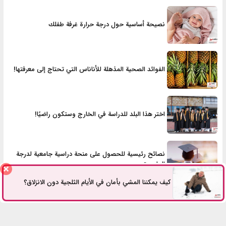
نصيحة أساسية حول درجة حرارة غرفة طفلك
الفوائد الصحية المذهلة للأناناس التي تحتاج إلى معرفتها!
اختر هذا البلد للدراسة في الخارج وستكون راضيًا!
نصائح رئيسية للحصول على منحة دراسية جامعية لدرجة
الماجستير
كيف يمكننا المشي بأمان في الأيام الثلجية دون الانزلاق؟
الأكثر مشاهدة